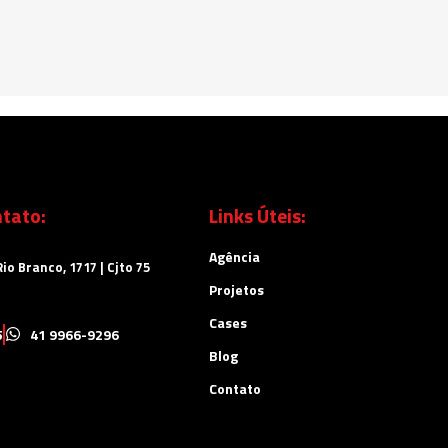
tato:
Links Úteis:
Agência
io Branco, 1717 | Cjto 75
Projetos
Cases
5
41 9966-9296
Blog
Contato