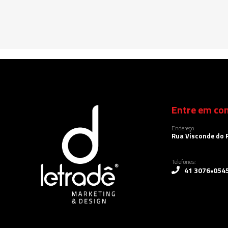
Entre em con
Endereço:
Rua Visconde do R
Telefones:
41 3076•054