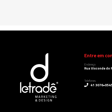
Entre em con
Endereço:
Rua Visconde do R
Telefones:
41 3076•054