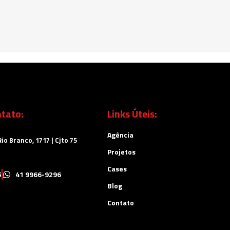
tato:
Links Úteis:
Agência
io Branco, 1717 | Cjto 75
Projetos
Cases
5
41 9966-9296
Blog
Contato