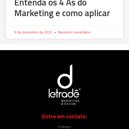
Entenda os 4 As do
Marketing e como aplicar
9 de dezembro de 2022
Nenhum comentário
Entre em contato:
Endereço: