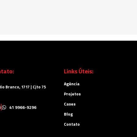
tato:
Links Úteis:
Agência
io Branco, 1717 | Cjto 75
Projetos
Cases
5
41 9966-9296
Blog
Contato