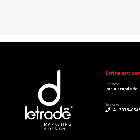
Entre em con
Endereço:
Rua Visconde do R
Telefones:
41 3076•054