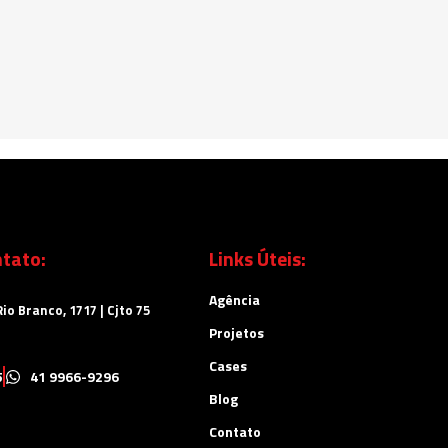
tato:
Links Úteis:
Agência
io Branco, 1717 | Cjto 75
Projetos
Cases
5
41 9966-9296
Blog
Contato