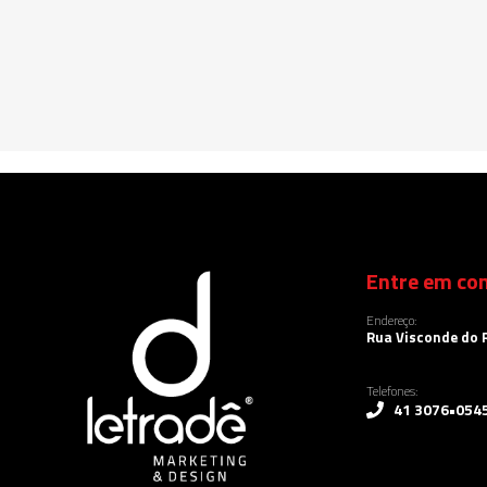
Entre em con
Endereço:
Rua Visconde do R
Telefones:
41 3076•054