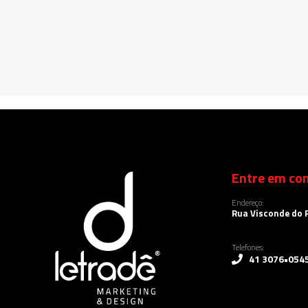
Entre em con
Endereço:
Rua Visconde do R
Telefones:
41 3076•054