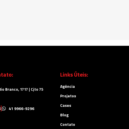
tato:
Links Úteis:
Agência
io Branco, 1717 | Cjto 75
Projetos
Cases
5
41 9966-9296
Blog
Contato