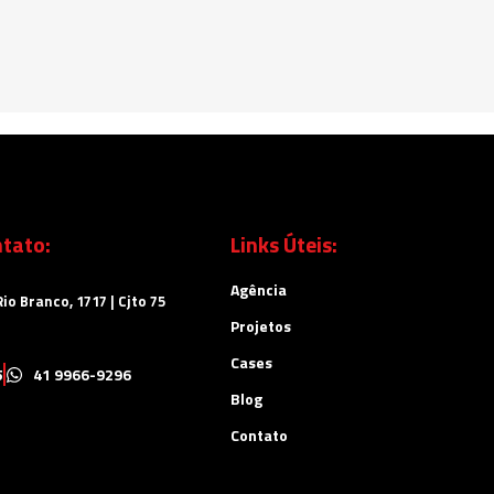
tato:
Links Úteis:
Agência
io Branco, 1717 | Cjto 75
Projetos
Cases
5
41 9966-9296
Blog
Contato