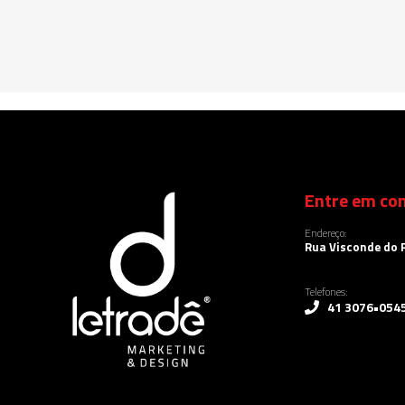
Entre em con
Endereço:
Rua Visconde do R
Telefones:
41 3076•054