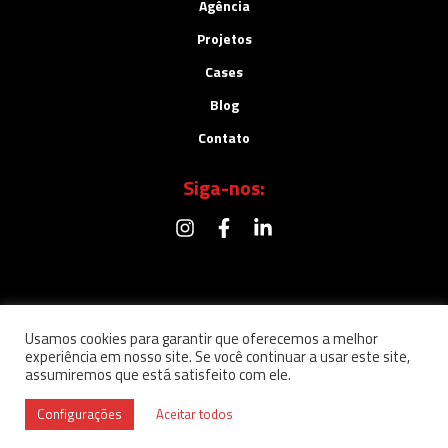
Agência
Projetos
Cases
Blog
Contato
Siga-nos:
Usamos cookies para garantir que oferecemos a melhor
experiência em nosso site. Se você continuar a usar este site,
assumiremos que está satisfeito com ele.
Política de Privacidade
© Copyright Letradê Marketing & Design 2024
Configurações
Aceitar todos