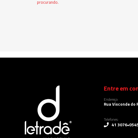
procurando.
Entre em con
Endereço:
Rua Visconde do R
Telefones:
41 3076•054