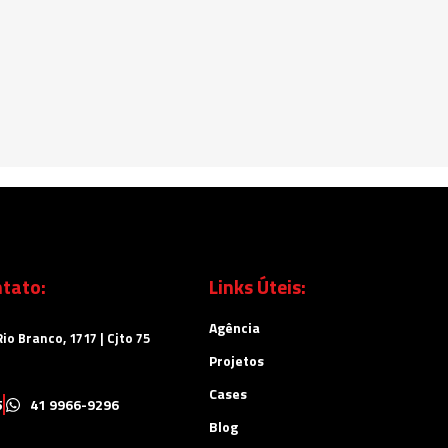
tato:
Links Úteis:
Agência
io Branco, 1717 | Cjto 75
Projetos
Cases
5
41 9966-9296
Blog