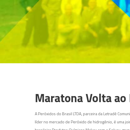
Maratona Volta a
A Peróxidos do Brasil LTDA, parceira da Letradê Comu
líder no mercado de Peróxido de hidrogênio, é uma jo
brasileira Produtos Químicos Makay com a Solvay, grup