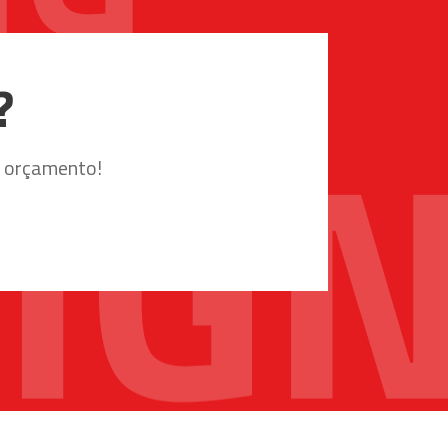
?
u orçamento!