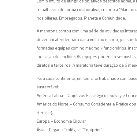
Com o intuito de atingir os objetivos descritos acima, a
trabalharam de forma colaborativa, criando a “Maraton
nos pilares: Empregados, Planeta e Comunidade.
A maratona contou com uma série de atividades interat
deveriam atender para dar a volta ao mundo, passand
formadas equipes com no máximo 7 funcionários, inscri
indicação de um líder. As equipes poderiam ser mistas,
diretos e terceiros. A maratona teve duração de 6 me
Para cada continente, um tema foi trabalhado com ba
sustentável:
América Latina – Objetivos Estratégicos Solvay e Conc
América do Norte – Consumo Consciente e Prática dos 3 
Reciclar).
Europa – Economia Circular
Ásia – Pegada Ecológica: “Footprint”