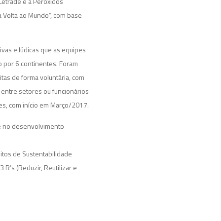
 Letradê e a Peróxidos
a Volta ao Mundo“, com base
ivas e lúdicas que as equipes
o por 6 continentes. Foram
tas de forma voluntária, com
 entre setores ou funcionários
ses, com início em Março/2017.
se no desenvolvimento
eitos de Sustentabilidade
R’s (Reduzir, Reutilizar e