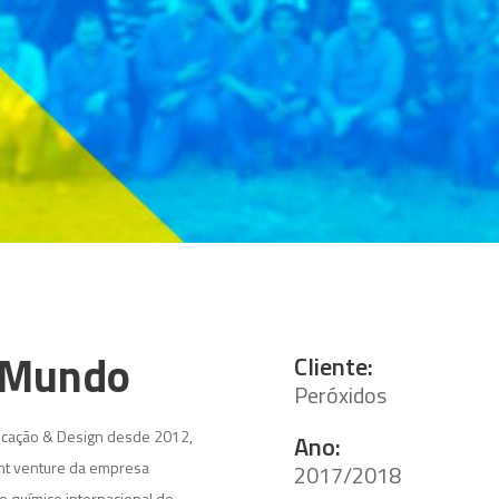
o Mundo
Cliente:
Peróxidos
nicação & Design desde 2012,
Ano:
int venture da empresa
2017/2018
o químico internacional de