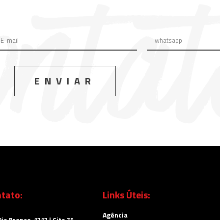
ENVIAR
tato:
Links Úteis:
Agência