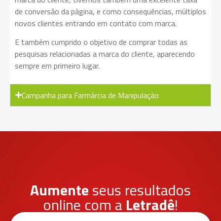
de conversão da página, e como consequências, múltiplos
novos clientes entrando em contato com marca.
E também cumprido o objetivo de comprar todas as
pesquisas relacionadas a marca do cliente, aparecendo
sempre em primeiro lugar.
Campanha para Farmárcia de Manipulação
Aumente
seus resultados
online com a
Letradê
!