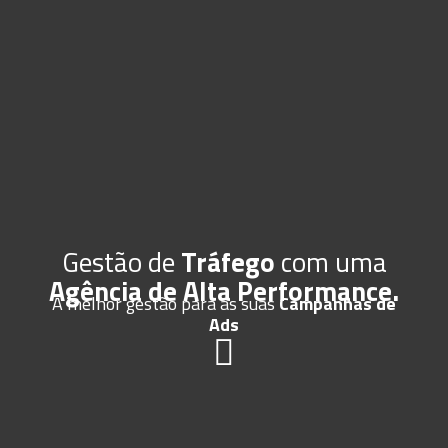
Gestão de
Tráfego
com uma
Agência de Alta Performance.
A melhor gestão para as suas
Campanhas de
Ads